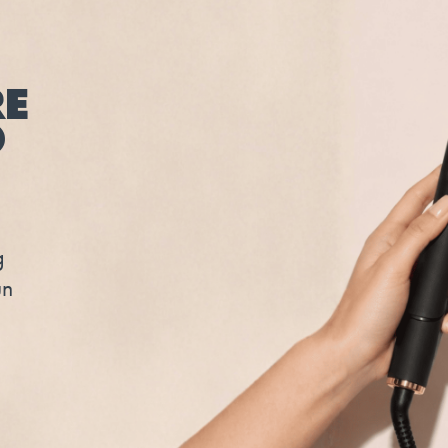
E
O
g
un