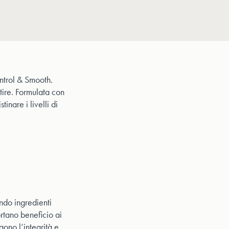
Control & Smooth.
stire. Formulata con
tinare i livelli di
endo ingredienti
ortano beneficio ai
gono l’integrità e