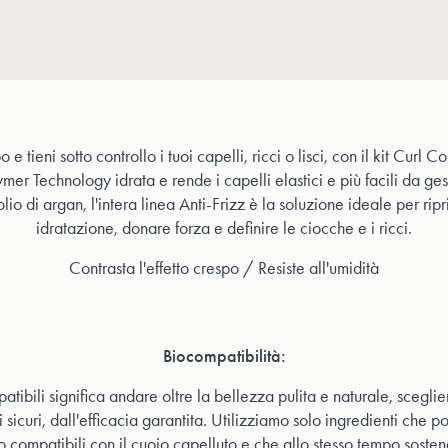
o e tieni sotto controllo i tuoi capelli, ricci o lisci, con il kit Curl 
mer Technology idrata e rende i capelli elastici e più facili da ge
lio di argan, l'intera linea Anti-Frizz è la soluzione ideale per ripris
idratazione, donare forza e definire le ciocche e i ricci.
Contrasta l'effetto crespo / Resiste all'umidità
Biocompatibilità:
tibili significa andare oltre la bellezza pulita e naturale, scegli
ci sicuri, dall'efficacia garantita. Utilizziamo solo ingredienti che p
o compatibili con il cuoio capelluto e che allo stesso tempo sosten