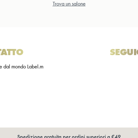
Trova un salone
TATTO
SEGUI
sive dal mondo Label.m
Spedizione gratuita per ordini superiori a €49