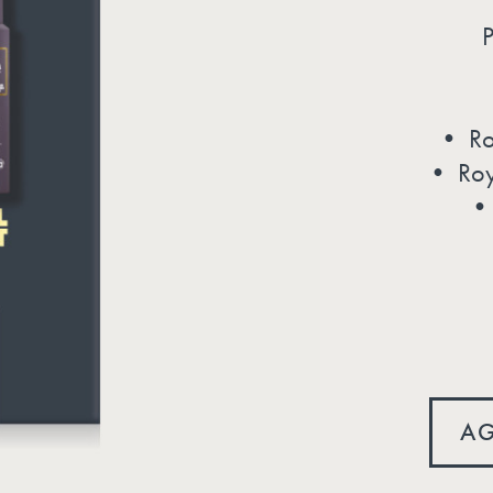
P
• Roy
• Roya
• 
AG