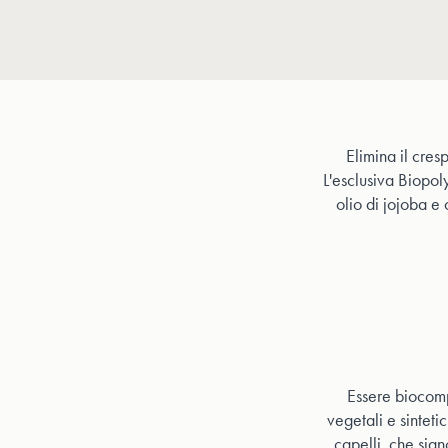
Elimina il cresp
L'esclusiva Biopoly
olio di jojoba e o
Essere biocompa
vegetali e sinteti
capelli, che sian